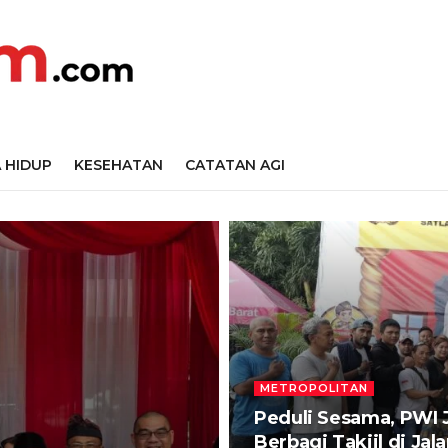
 HIDUP
KESEHATAN
CATATAN AGI
METROPOLITAN
Peduli Sesama, PWI 
Berbagi Takjil di Ja