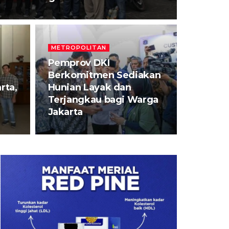
METROPOLITAN
Pemprov DKI
Berkomitmen Sediakan
rta,
Hunian Layak dan
Terjangkau bagi Warga
Jakarta