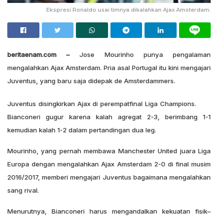
Ekspresi Ronaldo usai timnya dikalahkan Ajax Amsterdam.
beritaenam.com –
Jose Mourinho punya pengalaman
mengalahkan Ajax Amsterdam. Pria asal Portugal itu kini mengajari
Juventus, yang baru saja didepak de Amsterdammers.
Juventus disingkirkan Ajax di perempatfinal Liga Champions.
Bianconeri gugur karena kalah agregat 2-3, berimbang 1-1
kemudian kalah 1-2 dalam pertandingan dua leg.
Mourinho, yang pernah membawa Manchester United juara Liga
Europa dengan mengalahkan Ajax Amsterdam 2-0 di final musim
2016/2017, memberi mengajari Juventus bagaimana mengalahkan
sang rival.
Menurutnya, Bianconeri harus mengandalkan kekuatan fisik–