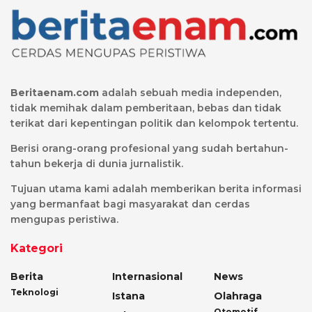
Beritaenam.com
adalah sebuah media independen,
tidak memihak dalam pemberitaan, bebas dan tidak
terikat dari kepentingan politik dan kelompok tertentu.
Berisi orang-orang profesional yang sudah bertahun-
tahun bekerja di dunia jurnalistik.
Tujuan utama kami adalah memberikan berita informasi
yang bermanfaat bagi masyarakat dan cerdas
mengupas peristiwa.
Kategori
Berita
Internasional
News
Teknologi
Istana
Olahraga
Otomotif