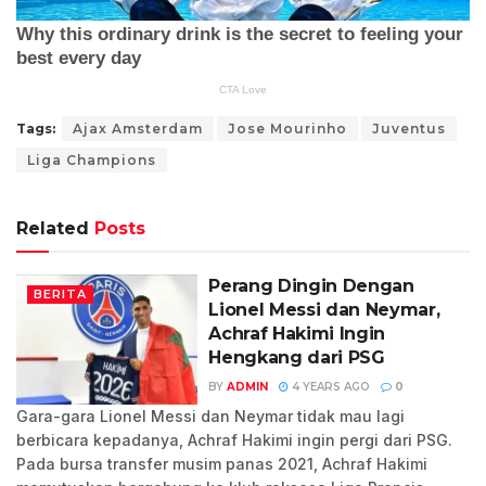
Tags:
Ajax Amsterdam
Jose Mourinho
Juventus
Liga Champions
Related
Posts
Perang Dingin Dengan
BERITA
Lionel Messi dan Neymar,
Achraf Hakimi Ingin
Hengkang dari PSG
BY
ADMIN
4 YEARS AGO
0
Gara-gara Lionel Messi dan Neymar tidak mau lagi
berbicara kepadanya, Achraf Hakimi ingin pergi dari PSG.
Pada bursa transfer musim panas 2021, Achraf Hakimi