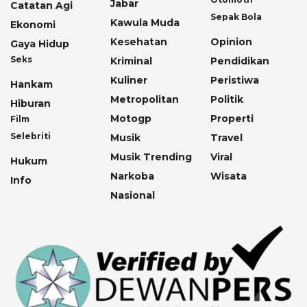
Jabar
Catatan Agi
Sepak Bola
Kawula Muda
Ekonomi
Kesehatan
Opinion
Gaya Hidup
Seks
Kriminal
Pendidikan
Kuliner
Peristiwa
Hankam
Metropolitan
Politik
Hiburan
Motogp
Properti
Film
Selebriti
Musik
Travel
Musik Trending
Viral
Hukum
Narkoba
Wisata
Info
Nasional