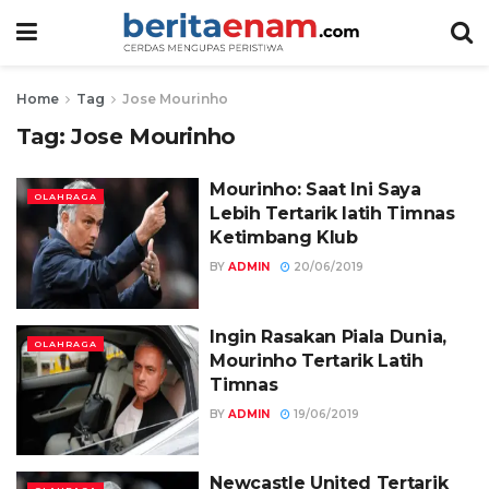
Home
Tag
Jose Mourinho
Tag:
Jose Mourinho
Mourinho: Saat Ini Saya
OLAHRAGA
Lebih Tertarik latih Timnas
Ketimbang Klub
BY
ADMIN
20/06/2019
Ingin Rasakan Piala Dunia,
OLAHRAGA
Mourinho Tertarik Latih
Timnas
BY
ADMIN
19/06/2019
Newcastle United Tertarik