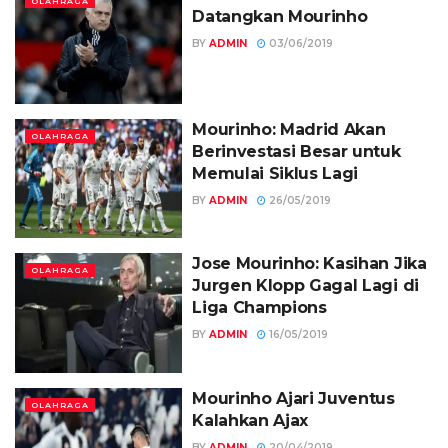
OLAHRAGA
Datangkan Mourinho
BY
ADMIN
03/06/2019
Mourinho: Madrid Akan
OLAHRAGA
Berinvestasi Besar untuk
Memulai Siklus Lagi
BY
ADMIN
26/05/2019
Jose Mourinho: Kasihan Jika
OLAHRAGA
Jurgen Klopp Gagal Lagi di
Liga Champions
BY
ADMIN
16/05/2019
Mourinho Ajari Juventus
OLAHRAGA
Kalahkan Ajax
BY
ADMIN
20/04/2019