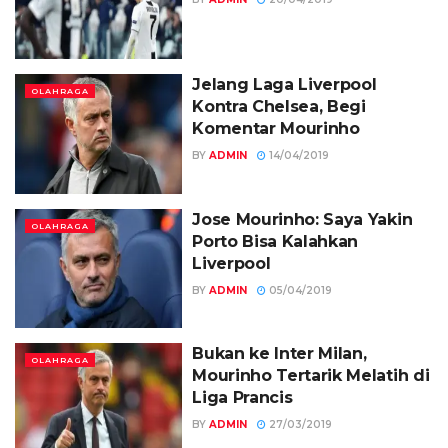
Jelang Laga Liverpool
OLAHRAGA
Kontra Chelsea, Begi
Komentar Mourinho
BY
ADMIN
14/04/2019
Jose Mourinho: Saya Yakin
OLAHRAGA
Porto Bisa Kalahkan
Liverpool
BY
ADMIN
05/04/2019
Bukan ke Inter Milan,
OLAHRAGA
Mourinho Tertarik Melatih di
Liga Prancis
BY
ADMIN
27/03/2019