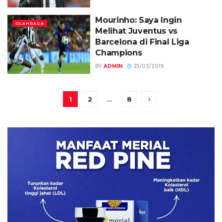
Mourinho: Saya Ingin
OLAHRAGA
Melihat Juventus vs
Barcelona di Final Liga
Champions
BY
ADMIN
25/03/2019
1
2
…
8