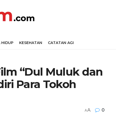
 HIDUP
KESEHATAN
CATATAN AGI
ilm “Dul Muluk dan
diri Para Tokoh
A
0
A