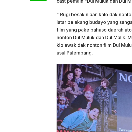
cast pemain “Dul Muluk dan Dul Ma
” Rugi besak niaan kalo dak nonton
latar belakang budayo yang sangat 
film yang pake bahaso daerah ato
nonton Dul Muluk dan Dul Malik. 
klo awak dak nonton film Dul Mulu
asal Palembang.