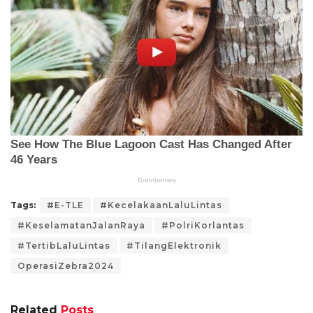
Tags:
#E-TLE
#KecelakaanLaluLintas
#KeselamatanJalanRaya
#PolriKorlantas
#TertibLaluLintas
#TilangElektronik
OperasiZebra2024
Related
Posts