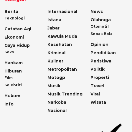
Berita
Internasional
News
Teknologi
Istana
Olahraga
Otomotif
Jabar
Catatan Agi
Sepak Bola
Kawula Muda
Ekonomi
Kesehatan
Opinion
Gaya Hidup
Seks
Kriminal
Pendidikan
Kuliner
Peristiwa
Hankam
Metropolitan
Politik
Hiburan
Motogp
Properti
Film
Selebriti
Musik
Travel
Musik Trending
Viral
Hukum
Narkoba
Wisata
Info
Nasional