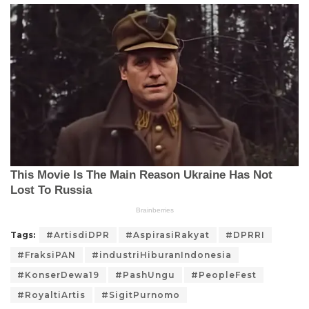
Tags:
#ArtisdiDPR
#AspirasiRakyat
#DPRRI
#FraksiPAN
#industriHiburanIndonesia
#KonserDewa19
#PashUngu
#PeopleFest
#RoyaltiArtis
#SigitPurnomo