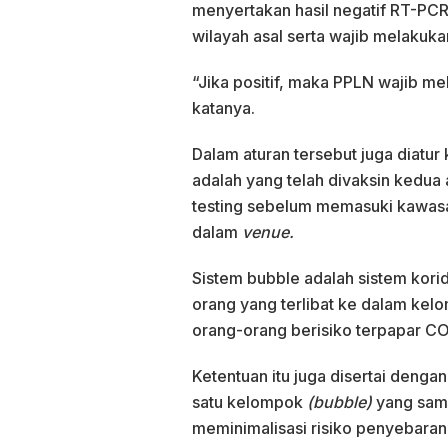
menyertakan hasil negatif RT-PC
wilayah asal serta wajib melakuk
“Jika positif, maka PPLN wajib me
katanya.
Dalam aturan tersebut juga diatu
adalah yang telah divaksin kedua a
testing sebelum memasuki kawasa
dalam
venue.
Sistem bubble adalah sistem kori
orang yang terlibat ke dalam kel
orang-orang berisiko terpapar 
Ketentuan itu juga disertai deng
satu kelompok
(bubble)
yang sama
meminimalisasi risiko penyebara