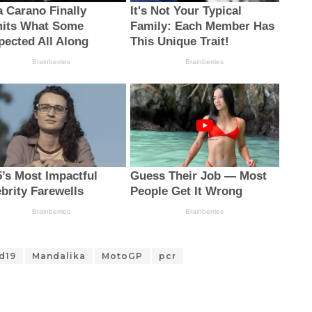
id19
Mandalika
MotoGP
pcr