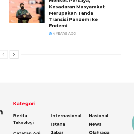
Menkes Percaya,
Kesadaran Masyarakat
Merupakan Tanda
Transisi Pandemi ke
Endemi
4 YEARS AGO
Kategori
Berita
Internasional
Nasional
Teknologi
Istana
News
Jabar
Olahraga
Catatan Agi