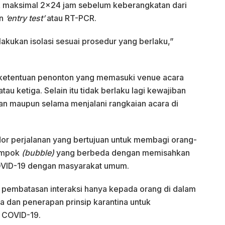
R maksimal 2×24 jam sebelum keberangkatan dari
an
‘entry test’
atau RT-PCR.
lakukan isolasi sesuai prosedur yang berlaku,”
r ketentuan penonton yang memasuki venue acara
tau ketiga. Selain itu tidak berlaku lagi kewajiban
n maupun selama menjalani rangkaian acara di
dor perjalanan yang bertujuan untuk membagi orang-
ompok
(bubble)
yang berbeda dengan memisahkan
COVID-19 dengan masyarakat umum.
an pembatasan interaksi hanya kepada orang di dalam
 dan penerapan prinsip karantina untuk
n COVID-19.