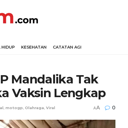
 HIDUP
KESEHATAN
CATATAN AGI
P Mandalika Tak
ika Vaksin Lengkap
A
0
al
,
motogp
,
Olahraga
,
Viral
A