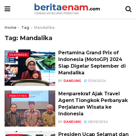
Home
Tag
Mandalika
Tag:
Mandalika
Pertamina Grand Prix of
OLAHRAGA
Indonesia (MotoGP) 2024
Siap Digelar September di
Mandalika
BY
DANDUNG
11/09/2024
Menparekraf Ajak Travel
PERISTIWA
Agent Tiongkok Perbanyak
Perjalanan Wisata ke
Indonesia
BY
DANDUNG
28/06/2024
Presiden Ucap Selamat dan