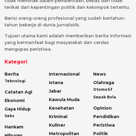
tidak memihak dalam pemberitaan, bebas dan tidak
terikat dari kepentingan politik dan kelompok tertentu.
Berisi orang-orang profesional yang sudah bertahun-
tahun bekerja di dunia jurnalistik.
Tujuan utama kami adalah memberikan berita informasi
yang bermanfaat bagi masyarakat dan cerdas
mengupas peristiwa.
Kategori
Berita
Internasional
News
Teknologi
Istana
Olahraga
Otomotif
Jabar
Catatan Agi
Sepak Bola
Kawula Muda
Ekonomi
Kesehatan
Opinion
Gaya Hidup
Seks
Kriminal
Pendidikan
Kuliner
Peristiwa
Hankam
Metropolitan
Politik
Hiburan