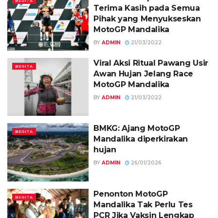
BERITA
Terima Kasih pada Semua
Pihak yang Menyukseskan
MotoGP Mandalika
BY
ADMIN
21/03/2022
Viral Aksi Ritual Pawang Usir
BERITA
Awan Hujan Jelang Race
MotoGP Mandalika
BY
ADMIN
21/03/2022
BMKG: Ajang MotoGP
BERITA
Mandalika diperkirakan
hujan
BY
ADMIN
26/01/2026
Penonton MotoGP
BERITA
Mandalika Tak Perlu Tes
PCR Jika Vaksin Lengkap