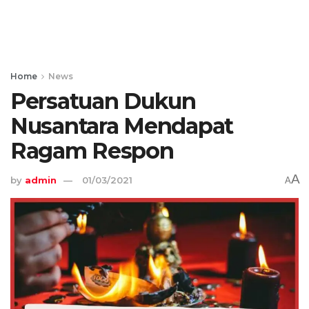
Home
News
Persatuan Dukun
Nusantara Mendapat
Ragam Respon
A
by
admin
01/03/2021
A