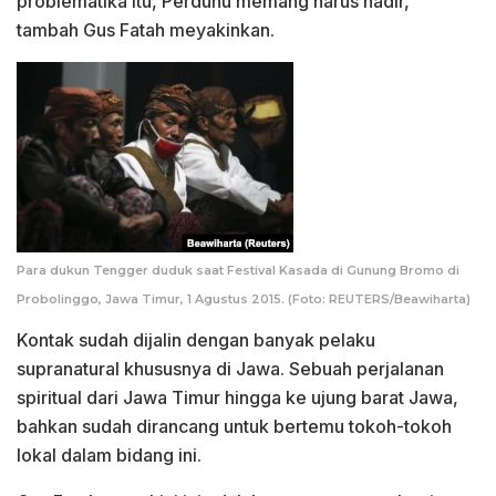
problematika itu, Perdunu memang harus hadir,”
tambah Gus Fatah meyakinkan.
Para dukun Tengger duduk saat Festival Kasada di Gunung Bromo di
Probolinggo, Jawa Timur, 1 Agustus 2015. (Foto: REUTERS/Beawiharta)
Kontak sudah dijalin dengan banyak pelaku
supranatural khususnya di Jawa. Sebuah perjalanan
spiritual dari Jawa Timur hingga ke ujung barat Jawa,
bahkan sudah dirancang untuk bertemu tokoh-tokoh
lokal dalam bidang ini.