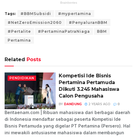
Tags:
#BBMSubsidi
#mypertamina
#NetZeroEmission2060
#PenyaluranBBM
#Pertalite
#PertaminaPatraNiaga
BBM
Pertamina
Related
Posts
Kompetisi Ide Bisnis
PENDIDIKAN
Pertamina Pertamuda
Diikuti 3.245 Mahasiswa
Calon Pengusaha
BY
DANDUNG
2 YEARS AGO
0
Beritaenam.com | Ribuan mahasiswa dari berbagai daerah
di Indonesia mendaftar sebagai peserta Kompetisi Ide
Bisnis Pertamuda yang digelar PT Pertamina (Persero). Hal
ini mewakili antusiasme mahasiswa dalam membangun