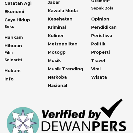
Otomotif
Jabar
Catatan Agi
Sepak Bola
Kawula Muda
Ekonomi
Kesehatan
Opinion
Gaya Hidup
Seks
Kriminal
Pendidikan
Kuliner
Peristiwa
Hankam
Metropolitan
Politik
Hiburan
Motogp
Properti
Film
Selebriti
Musik
Travel
Musik Trending
Viral
Hukum
Narkoba
Wisata
Info
Nasional