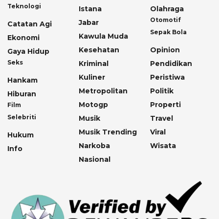
Teknologi
Istana
Olahraga
Otomotif
Jabar
Catatan Agi
Sepak Bola
Kawula Muda
Ekonomi
Kesehatan
Opinion
Gaya Hidup
Seks
Kriminal
Pendidikan
Kuliner
Peristiwa
Hankam
Metropolitan
Politik
Hiburan
Motogp
Properti
Film
Selebriti
Musik
Travel
Musik Trending
Viral
Hukum
Narkoba
Wisata
Info
Nasional