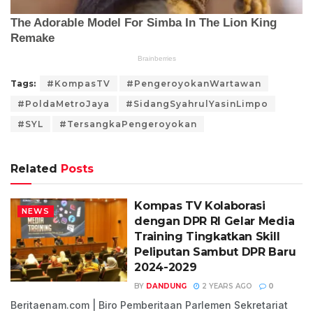
Tags:
#KompasTV
#PengeroyokanWartawan
#PoldaMetroJaya
#SidangSyahrulYasinLimpo
#SYL
#TersangkaPengeroyokan
Related
Posts
Kompas TV Kolaborasi
NEWS
dengan DPR RI Gelar Media
Training Tingkatkan Skill
Peliputan Sambut DPR Baru
2024-2029
BY
DANDUNG
2 YEARS AGO
0
Beritaenam.com | Biro Pemberitaan Parlemen Sekretariat