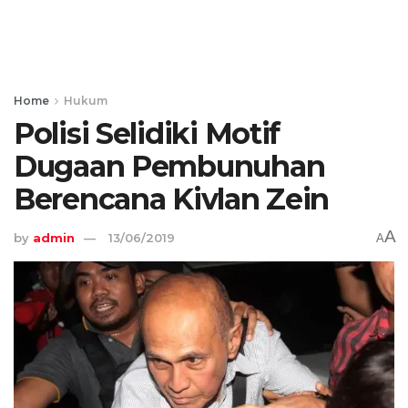
Home
Hukum
Polisi Selidiki Motif
Dugaan Pembunuhan
Berencana Kivlan Zein
A
by
admin
13/06/2019
A