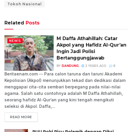
Tokoh Nasional
Related
Posts
M Daffa Athahillah: Catar
NEWS
Akpol yang Hafidz Al-Qur’an
Ingin Jadi Polisi
Bertanggungjawab
BY
DANDUNG
2 YEARS AGO
0
Beritaenam.com -- Para calon taruna dan taruni Akademi
Kepolisian (Akpol) menunjukkan tekad dan dedikasi dalam
menggapai cita-cita sembari berpegang pada nilai-nilai
agama. Salah satu contohnya adalah M Daffa Athahillah,
seorang hafidz Al-Qur’an yang kini tengah mengikuti
seleksi di Akpol. Daffa,...
READ MORE
RUU Polri Picu Polemik dengan Diksi