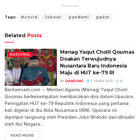
Tags:
#covid
Jokowi
pandemi
ppkm
Related
Posts
Menag Yaqut Cholil Qoumas
NASIONAL
Doakan Terwujudnya
Nusantara Baru Indonesia
Maju di HUT ke-79 RI
BY
DANDUNG
2 YEARS AGO
0
Beritaenam.com -- Menteri Agama (Menag) Yaqut Cholil
Qoumas berkesempatan membacakan doa dalam Upacara
Peringatan HUT ke-79 Republik Indonesia yang pertama
kali digelar di Ibu Kota Nusantara (IKN). Upacara ini
dipimpin langsung oleh Presiden Joko Widodo dan dihadiri
oleh Ibu Negara...
READ MORE