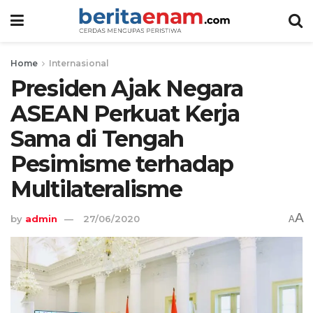
Home
Internasional
Presiden Ajak Negara
ASEAN Perkuat Kerja
Sama di Tengah
Pesimisme terhadap
Multilateralisme
A
by
admin
27/06/2020
A