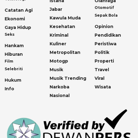
Istana
Olahraga
Otomotif
Jabar
Catatan Agi
Sepak Bola
Kawula Muda
Ekonomi
Kesehatan
Opinion
Gaya Hidup
Seks
Kriminal
Pendidikan
Kuliner
Peristiwa
Hankam
Metropolitan
Politik
Hiburan
Motogp
Properti
Film
Selebriti
Musik
Travel
Musik Trending
Viral
Hukum
Narkoba
Wisata
Info
Nasional