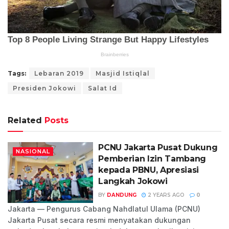
Tags:
Lebaran 2019
Masjid Istiqlal
Presiden Jokowi
Salat Id
Related
Posts
PCNU Jakarta Pusat Dukung
NASIONAL
Pemberian Izin Tambang
kepada PBNU, Apresiasi
Langkah Jokowi
BY
DANDUNG
2 YEARS AGO
0
Jakarta — Pengurus Cabang Nahdlatul Ulama (PCNU)
Jakarta Pusat secara resmi menyatakan dukungan