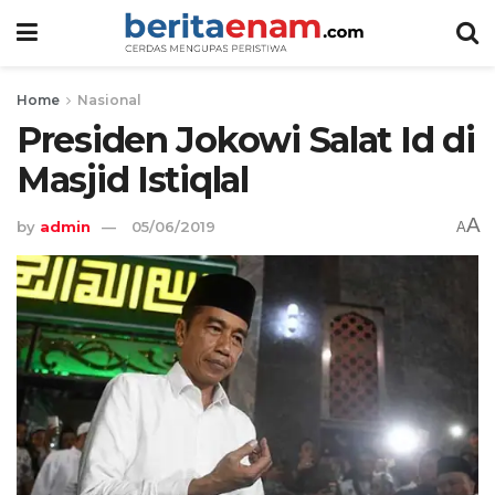
Home
Nasional
Presiden Jokowi Salat Id di
Masjid Istiqlal
A
by
admin
05/06/2019
A