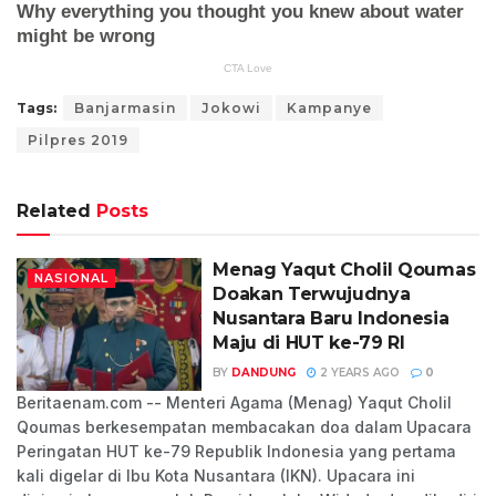
Tags:
Banjarmasin
Jokowi
Kampanye
Pilpres 2019
Related
Posts
Menag Yaqut Cholil Qoumas
NASIONAL
Doakan Terwujudnya
Nusantara Baru Indonesia
Maju di HUT ke-79 RI
BY
DANDUNG
2 YEARS AGO
0
Beritaenam.com -- Menteri Agama (Menag) Yaqut Cholil
Qoumas berkesempatan membacakan doa dalam Upacara
Peringatan HUT ke-79 Republik Indonesia yang pertama
kali digelar di Ibu Kota Nusantara (IKN). Upacara ini