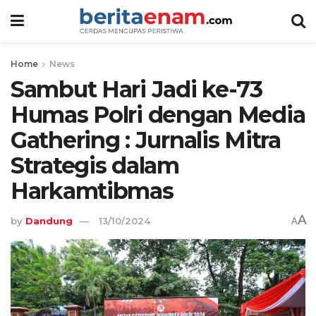
Home
News
Sambut Hari Jadi ke-73
Humas Polri dengan Media
Gathering : Jurnalis Mitra
Strategis dalam
Harkamtibmas
A
by
Dandung
13/10/2024
A