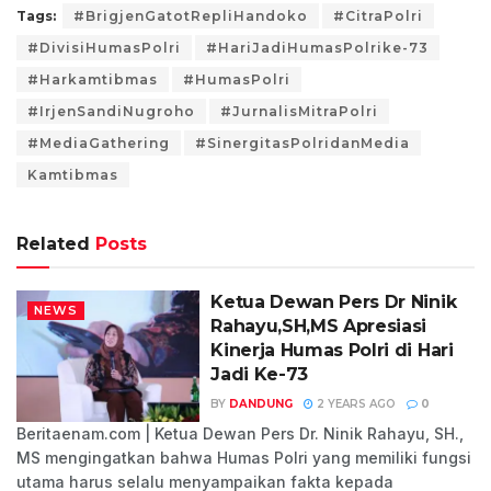
Tags:
#BrigjenGatotRepliHandoko
#CitraPolri
#DivisiHumasPolri
#HariJadiHumasPolrike-73
#Harkamtibmas
#HumasPolri
#IrjenSandiNugroho
#JurnalisMitraPolri
#MediaGathering
#SinergitasPolridanMedia
Kamtibmas
Related
Posts
Ketua Dewan Pers Dr Ninik
NEWS
Rahayu,SH,MS Apresiasi
Kinerja Humas Polri di Hari
Jadi Ke-73
BY
DANDUNG
2 YEARS AGO
0
Beritaenam.com | Ketua Dewan Pers Dr. Ninik Rahayu, SH.,
MS mengingatkan bahwa Humas Polri yang memiliki fungsi
utama harus selalu menyampaikan fakta kepada