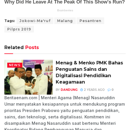
Tags:
Jokowi-Ma'ruf
Malang
Pesantren
Pilprs 2019
Related
Posts
Menag & Menko PMK Bahas
NEWS
Penguatan Sains dan
Digitalisasi Pendidikan
Keagamaan
BY
DANDUNG
2 YEARS AGO
0
Beritaenam.com | Menteri Agama (Menag) Nasaruddin
Umar menyatakan kesiapannya untuk mendukung program
prioritas Presiden Prabowo yaitu penguatan pendidikan,
sains, dan teknologi, serta digitalisasi. Komitmen ini
disampaikan Menag Nasaruddin saat bertemu Menteri
Koordinator Bidang Pembangunan Manusia dan