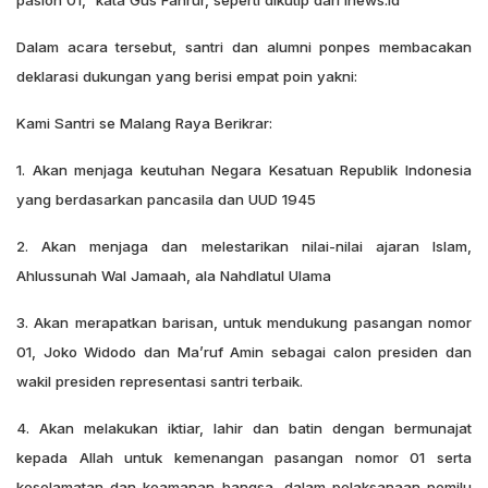
paslon 01,” kata Gus Fahrur, seperti dikutip dari inews.id
Dalam acara tersebut, santri dan alumni ponpes membacakan
deklarasi dukungan yang berisi empat poin yakni:
Kami Santri se Malang Raya Berikrar:
1. Akan menjaga keutuhan Negara Kesatuan Republik Indonesia
yang berdasarkan pancasila dan UUD 1945
2. Akan menjaga dan melestarikan nilai-nilai ajaran Islam,
Ahlussunah Wal Jamaah, ala Nahdlatul Ulama
3. Akan merapatkan barisan, untuk mendukung pasangan nomor
01, Joko Widodo dan Ma’ruf Amin sebagai calon presiden dan
wakil presiden representasi santri terbaik.
4. Akan melakukan iktiar, lahir dan batin dengan bermunajat
kepada Allah untuk kemenangan pasangan nomor 01 serta
keselamatan dan keamanan bangsa, dalam pelaksanaan pemilu