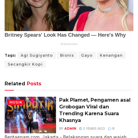
Tags:
Agi Sugiyanto
Bisnis
Gayo
Kenangan
Secangkir Kopi
Related
Posts
Pak Plamet, Pengamen asal
MUSIK
Grobogan Viral dan
Trending Karena Suara
Khasnya
BY
ADMIN
2 YEARS AGO
0
Beritaenam.com, Jakarta - Belakangan suara dan wajah