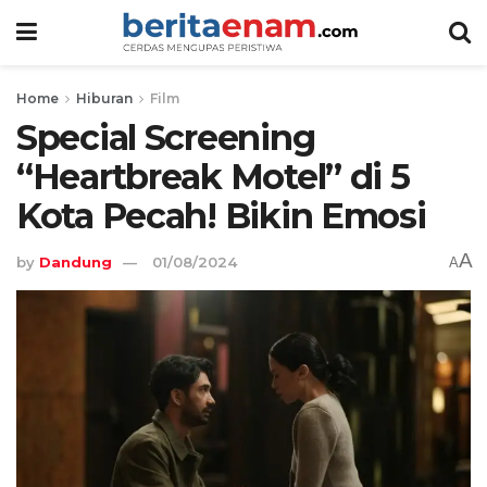
Home
Hiburan
Film
Special Screening
“Heartbreak Motel” di 5
Kota Pecah! Bikin Emosi
A
by
Dandung
01/08/2024
A