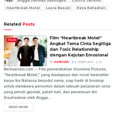
Tags:
Angga Dwimas Sasongko
Chicco Jerikho
Heartbreak Motel
Laura Basuki
Reza Rahadian
Related
Posts
Film “Heartbreak Motel”
FILM
Angkat Tema Cinta Segitiga
dan Toxic Relationship
dengan Kejutan Emosional
BY
DANDUNG
2 YEARS AGO
0
Beritaenam.com -- Film persembahan Visinema Pictures,
“Heartbreak Motel,” yang diadaptasi dari novel bestseller
karya Ika Natassa berjudul sama, siap hadir di bioskop
untuk membawa penonton dalam sebuah perjalanan cinta
yang penuh gejolak, patah hati, dan penemuan diri.
Disutradarai oleh Angga...
READ MORE