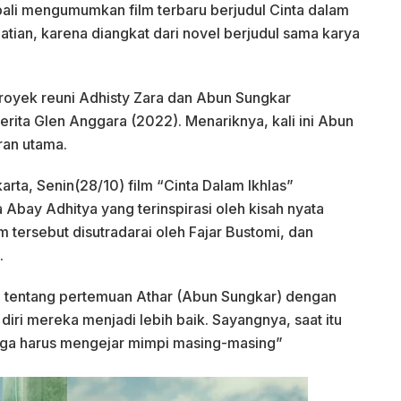
bali mengumumkan film terbaru berjudul Cinta dalam
hatian, karena diangkat dari novel berjudul sama karya
proyek reuni Adhisty Zara dan Abun Sungkar
rita Glen Anggara (2022). Menariknya, kali ini Abun
ran utama.
rta, Senin(28/10) film “Cinta Dalam Ikhlas”
ya Abay Adhitya yang terinspirasi oleh kisah nyata
lm tersebut disutradarai oleh Fajar Bustomi, dan
.
ah tentang pertemuan Athar (Abun Sungkar) dengan
iri mereka menjadi lebih baik. Sayangnya, saat itu
gga harus mengejar mimpi masing-masing”