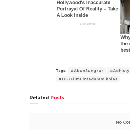
Tags:
#AbunSungkar
#Adhisty
#OSTFilmCintadalamIkhlas
Related
Posts
No Con