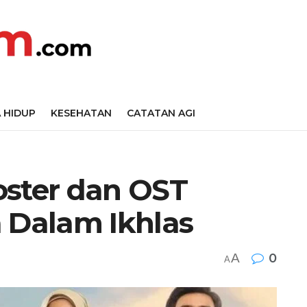
 HIDUP
KESEHATAN
CATATAN AGI
Poster dan OST
a Dalam Ikhlas
A
0
A