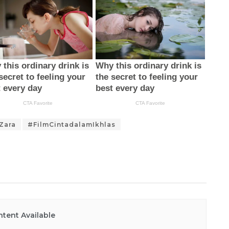
Zara
#FilmCintadalamIkhlas
tent Available