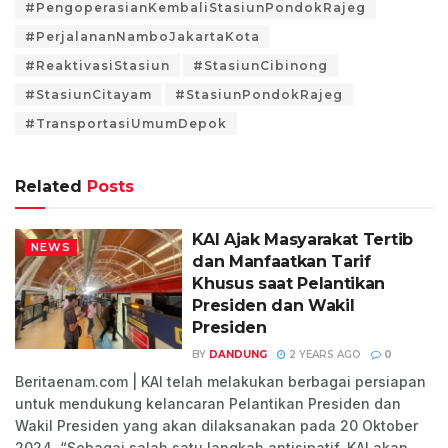
#PengoperasianKembaliStasiunPondokRajeg
#PerjalananNamboJakartaKota
#ReaktivasiStasiun
#StasiunCibinong
#StasiunCitayam
#StasiunPondokRajeg
#TransportasiUmumDepok
Related
Posts
KAI Ajak Masyarakat Tertib
NEWS
dan Manfaatkan Tarif
Khusus saat Pelantikan
Presiden dan Wakil
Presiden
BY
DANDUNG
2 YEARS AGO
0
Beritaenam.com | KAI telah melakukan berbagai persiapan
untuk mendukung kelancaran Pelantikan Presiden dan
Wakil Presiden yang akan dilaksanakan pada 20 Oktober
2024. “Sebagai salah satu langkah antisipatif, KAI akan