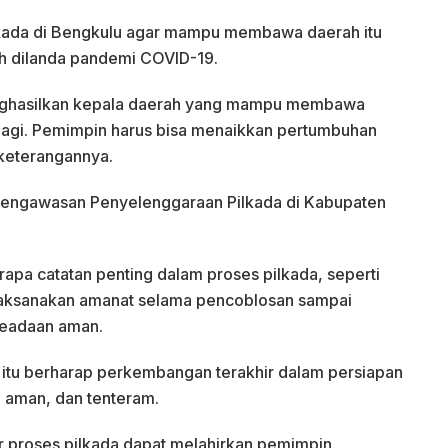
lkada di Bengkulu agar mampu membawa daerah itu
h dilanda pandemi COVID-19.
menghasilkan kepala daerah yang mampu membawa
 lagi. Pemimpin harus bisa menaikkan pertumbuhan
keterangannya.
t Pengawasan Penyelenggaraan Pilkada di Kabupaten
pa catatan penting dalam proses pilkada, seperti
laksanakan amanat selama pencoblosan sampai
keadaan aman.
ulu itu berharap perkembangan terakhir dalam persiapan
, aman, dan tenteram.
ir proses pilkada dapat melahirkan pemimpin