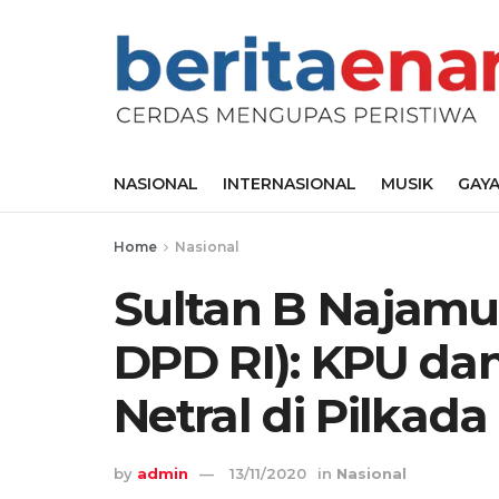
NASIONAL
INTERNASIONAL
MUSIK
GAYA
Home
Nasional
Sultan B Najamu
DPD RI): KPU da
Netral di Pilkada
by
admin
13/11/2020
in
Nasional