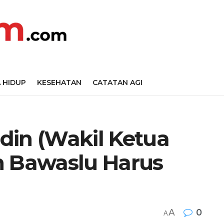
 HIDUP
KESEHATAN
CATATAN AGI
din (Wakil Ketua
n Bawaslu Harus
A
0
A