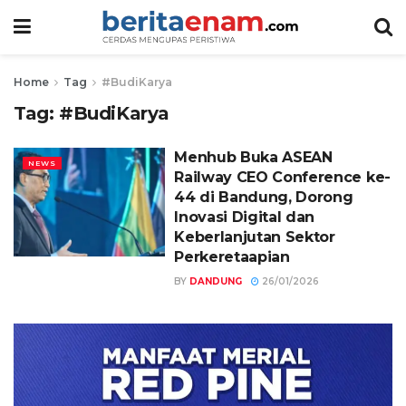
Home
Tag
#BudiKarya
Tag:
#BudiKarya
Menhub Buka ASEAN
NEWS
Railway CEO Conference ke-
44 di Bandung, Dorong
Inovasi Digital dan
Keberlanjutan Sektor
Perkeretaapian
BY
DANDUNG
26/01/2026