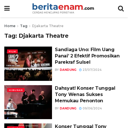
Home
Tag
Djakarta Theatre
Tag:
Djakarta Theatre
Sandiaga Uno: Film Uang
FILM
Panai’ 2 Efektif Promosikan
Parekraf Sulsel
BY
DANDUNG
23/07/2024
Dahsyat! Konser Tunggal
HIBURAN
Tony Wenas Sukses
Memukau Penonton
BY
DANDUNG
09/06/2024
Konser Tunggal Tony