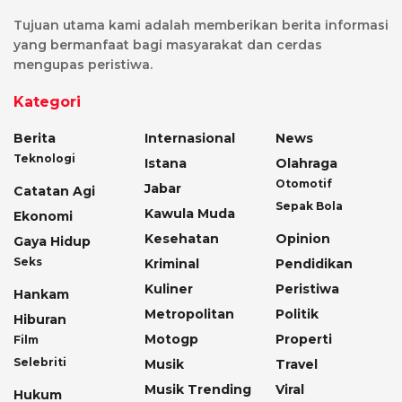
Tujuan utama kami adalah memberikan berita informasi
yang bermanfaat bagi masyarakat dan cerdas
mengupas peristiwa.
Kategori
Berita
Internasional
News
Teknologi
Istana
Olahraga
Otomotif
Jabar
Catatan Agi
Sepak Bola
Kawula Muda
Ekonomi
Kesehatan
Opinion
Gaya Hidup
Seks
Kriminal
Pendidikan
Kuliner
Peristiwa
Hankam
Metropolitan
Politik
Hiburan
Motogp
Properti
Film
Selebriti
Musik
Travel
Musik Trending
Viral
Hukum