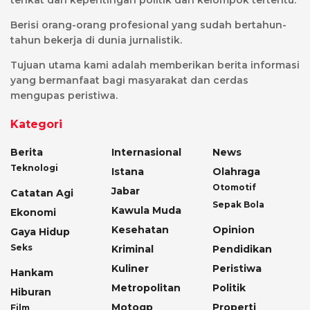
Berisi orang-orang profesional yang sudah bertahun-
tahun bekerja di dunia jurnalistik.
Tujuan utama kami adalah memberikan berita informasi
yang bermanfaat bagi masyarakat dan cerdas
mengupas peristiwa.
Kategori
Berita
Internasional
News
Teknologi
Istana
Olahraga
Otomotif
Jabar
Catatan Agi
Sepak Bola
Kawula Muda
Ekonomi
Kesehatan
Opinion
Gaya Hidup
Seks
Kriminal
Pendidikan
Kuliner
Peristiwa
Hankam
Metropolitan
Politik
Hiburan
Motogp
Properti
Film