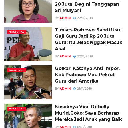
20 Juta, Begini Tanggapan
Sri Mulyani
BY
ADMIN
22/11/2018
Timses Prabowo-Sandi Usul
NASIONAL
Gaji Guru Jadi Rp 20 Juta,
Guru: Itu Jelas Nggak Masuk
Akal
BY
ADMIN
22/11/2018
Golkar: Katanya Anti Impor,
NASIONAL
Kok Prabowo Mau Rekrut
Guru dari Amerika
BY
ADMIN
21/11/2018
Sosoknya Viral Di-bully
NASIONAL
Murid, Joko: Saya Berharap
Mereka Jadi Anak yang Baik
BY
ADMIN
12/11/2018