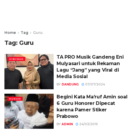
Home
Tag
Guru
Tag:
Guru
TA PRO Musik Gandeng Eni
HIBURAN
Mulyasari untuk Rekaman
Lagu “Jang” yang Viral di
Media Sosial
BY
DANDUNG
07/07/2024
Begini Kata Ma’ruf Amin soal
HUKUM
6 Guru Honorer Dipecat
karena Pamer Stiker
Prabowo
BY
ADMIN
24/03/2019