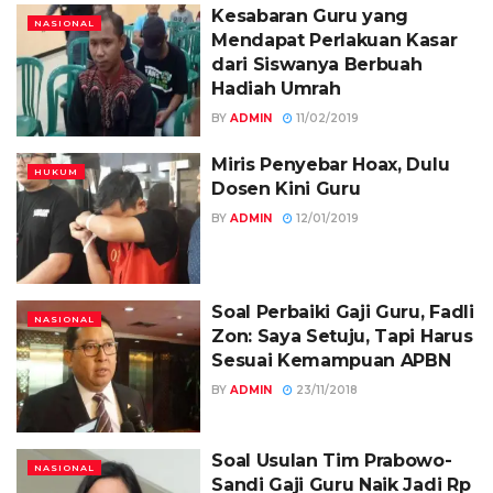
Kesabaran Guru yang
NASIONAL
Mendapat Perlakuan Kasar
dari Siswanya Berbuah
Hadiah Umrah
BY
ADMIN
11/02/2019
Miris Penyebar Hoax, Dulu
HUKUM
Dosen Kini Guru
BY
ADMIN
12/01/2019
Soal Perbaiki Gaji Guru, Fadli
NASIONAL
Zon: Saya Setuju, Tapi Harus
Sesuai Kemampuan APBN
BY
ADMIN
23/11/2018
Soal Usulan Tim Prabowo-
NASIONAL
Sandi Gaji Guru Naik Jadi Rp