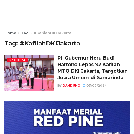
Home
Tag
#KafilahDKIJakarta
Tag:
#KafilahDKIJakarta
Pj. Gubernur Heru Budi
NASIONAL
Hartono Lepas 92 Kafilah
MTQ DKI Jakarta, Targetkan
Juara Umum di Samarinda
BY
DANDUNG
03/09/2024