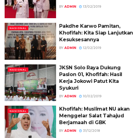
BY
ADMIN
13/02/2019
Pakdhe Karwo Pamitan,
NASIONAL
Khofifah: Kita Siap Lanjutkan
Kesuksesannya
BY
ADMIN
12/02/2019
JKSN Solo Raya Dukung
NASIONAL
Paslon 01, Khofifah: Hasil
Kerja Jokowi Patut Kita
Syukuri
BY
ADMIN
10/02/2019
Khofifah: Muslimat NU akan
NASIONAL
Menggelar Salat Tahajud
Berjamaah di GBK
BY
ADMIN
31/12/2018