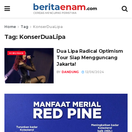
Home
Tag
KonserDuaLipa
Tag:
KonserDuaLipa
Dua Lipa Radical Optimism
HIBURAN
Tour Siap Mengguncang
Jakarta!
BY
DANDUNG
12/06/2024