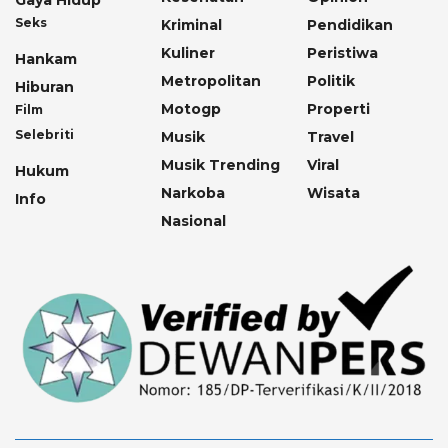
Gaya Hidup
Seks
Kriminal
Pendidikan
Kuliner
Peristiwa
Hankam
Metropolitan
Politik
Hiburan
Motogp
Properti
Film
Selebriti
Musik
Travel
Musik Trending
Viral
Hukum
Narkoba
Wisata
Info
Nasional