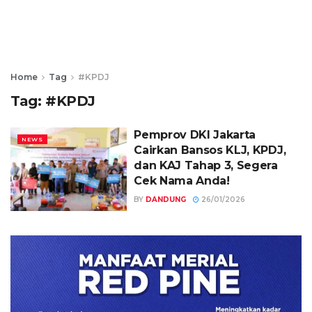
Home
Tag
#KPDJ
Tag:
#KPDJ
Pemprov DKI Jakarta
NEWS
Cairkan Bansos KLJ, KPDJ,
dan KAJ Tahap 3, Segera
Cek Nama Anda!
BY
DANDUNG
26/01/2026