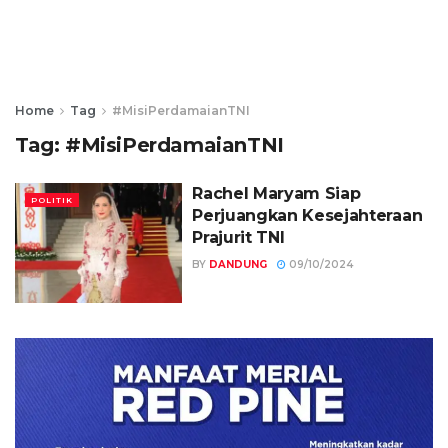
Home
Tag
#MisiPerdamaianTNI
Tag:
#MisiPerdamaianTNI
Rachel Maryam Siap
POLITIK
Perjuangkan Kesejahteraan
Prajurit TNI
BY
DANDUNG
09/10/2024