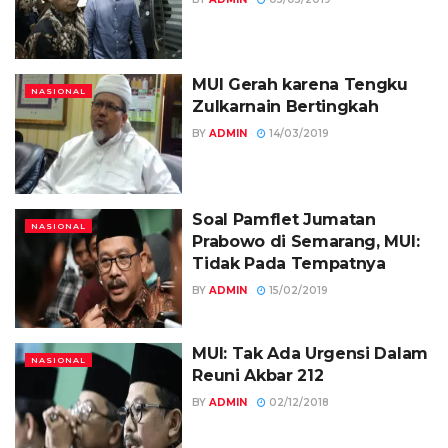
MUI Gerah karena Tengku
NASIONAL
Zulkarnain Bertingkah
BY
ADMIN
14/03/2019
Soal Pamflet Jumatan
NASIONAL
Prabowo di Semarang, MUI:
Tidak Pada Tempatnya
BY
ADMIN
15/02/2019
MUI: Tak Ada Urgensi Dalam
NASIONAL
Reuni Akbar 212
BY
ADMIN
02/12/2018