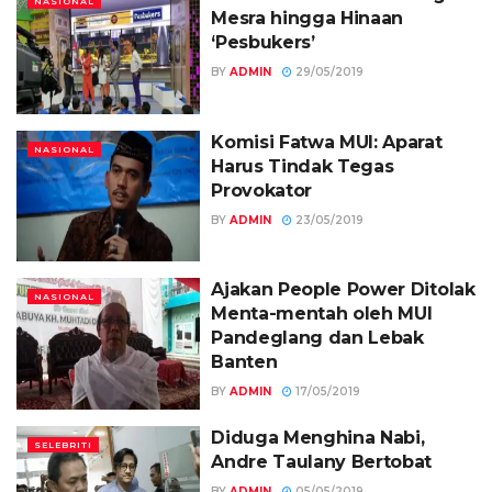
NASIONAL
Mesra hingga Hinaan
‘Pesbukers’
BY
ADMIN
29/05/2019
Komisi Fatwa MUI: Aparat
NASIONAL
Harus Tindak Tegas
Provokator
BY
ADMIN
23/05/2019
Ajakan People Power Ditolak
NASIONAL
Menta-mentah oleh MUI
Pandeglang dan Lebak
Banten
BY
ADMIN
17/05/2019
Diduga Menghina Nabi,
SELEBRITI
Andre Taulany Bertobat
BY
ADMIN
05/05/2019