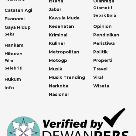
Istana
Olahraga
Otomotif
Jabar
Catatan Agi
Sepak Bola
Kawula Muda
Ekonomi
Kesehatan
Opinion
Gaya Hidup
Seks
Kriminal
Pendidikan
Kuliner
Peristiwa
Hankam
Metropolitan
Politik
Hiburan
Motogp
Properti
Film
Selebriti
Musik
Travel
Musik Trending
Viral
Hukum
Narkoba
Wisata
Info
Nasional