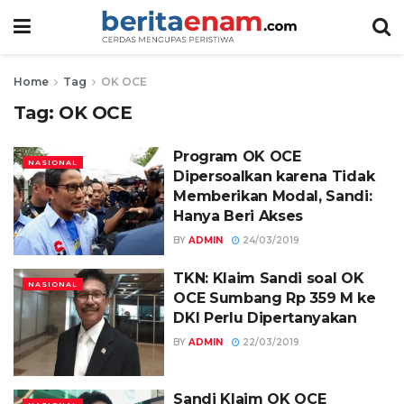
Home
Tag
OK OCE
Tag:
OK OCE
Program OK OCE
NASIONAL
Dipersoalkan karena Tidak
Memberikan Modal, Sandi:
Hanya Beri Akses
BY
ADMIN
24/03/2019
TKN: Klaim Sandi soal OK
NASIONAL
OCE Sumbang Rp 359 M ke
DKI Perlu Dipertanyakan
BY
ADMIN
22/03/2019
Sandi Klaim OK OCE