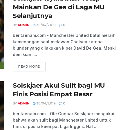
Mainkan De Gea di Laga MU
Selanjutnya
BY
ADMIN
30/04/2019
0
beritaenam.com - Manchester United batal meraih
kemenangan saat melawan Chelsea karena
blunder yang dilakukan kiper David De Gea. Meski
demikian, ...
READ MORE
Solskjaer Akui Sulit bagi MU
Finis Posisi Empat Besar
BY
ADMIN
30/04/2019
0
beritaenam.com - Ole Gunnar Solskjaer mengakui
bahwa akan sulit bagi Manchester United untuk
finis di posisi keempat Liga Inggris. Hal ...