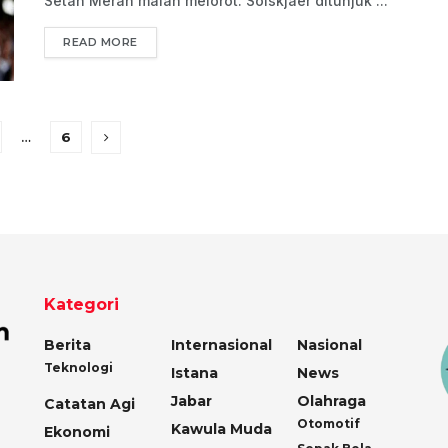
Setan Merah malah melorot. Solskjaer ditunjuk ...
READ MORE
…
6
Kategori
Berita
Internasional
Nasional
Teknologi
Istana
News
Jabar
Olahraga
Catatan Agi
Otomotif
Kawula Muda
Ekonomi