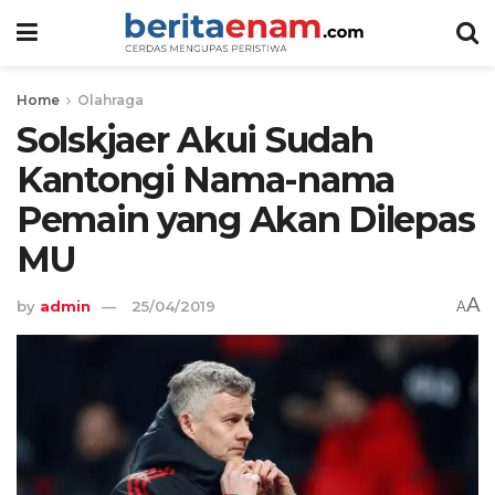
Home
Olahraga
Solskjaer Akui Sudah
Kantongi Nama-nama
Pemain yang Akan Dilepas
MU
A
by
admin
25/04/2019
A