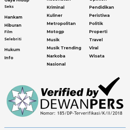
Gaya Hidup
Seks
Kriminal
Pendidikan
Kuliner
Peristiwa
Hankam
Metropolitan
Politik
Hiburan
Motogp
Properti
Film
Selebriti
Musik
Travel
Musik Trending
Viral
Hukum
Narkoba
Wisata
Info
Nasional