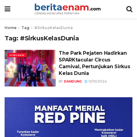
Home
Tag
#SirkusKelasDunia
Tag:
#SirkusKelasDunia
The Park Pejaten Hadirkan
HIBURAN
SPARKtacular Circus
Carnival, Pertunjukan Sirkus
Kelas Dunia
BY
DANDUNG
13/10/2024