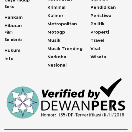
Gaya Hidup
Seks
Kriminal
Pendidikan
Kuliner
Peristiwa
Hankam
Metropolitan
Politik
Hiburan
Motogp
Properti
Film
Selebriti
Musik
Travel
Musik Trending
Viral
Hukum
Narkoba
Wisata
Info
Nasional