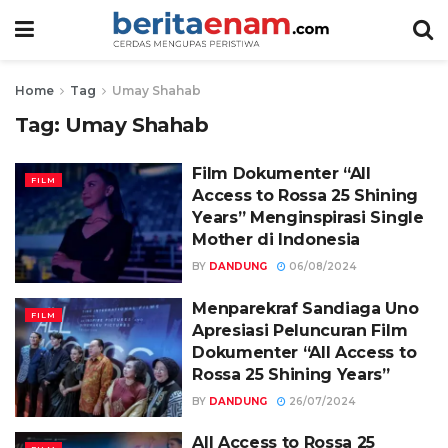
Home
Tag
Umay Shahab
Tag:
Umay Shahab
Film Dokumenter “All
FILM
Access to Rossa 25 Shining
Years” Menginspirasi Single
Mother di Indonesia
BY
DANDUNG
06/08/2024
Menparekraf Sandiaga Uno
FILM
Apresiasi Peluncuran Film
Dokumenter “All Access to
Rossa 25 Shining Years”
BY
DANDUNG
26/07/2024
All Access to Rossa 25