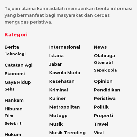
Tujuan utama kami adalah memberikan berita informasi
yang bermanfaat bagi masyarakat dan cerdas
mengupas peristiwa.
Kategori
Berita
Internasional
News
Teknologi
Istana
Olahraga
Otomotif
Jabar
Catatan Agi
Sepak Bola
Kawula Muda
Ekonomi
Kesehatan
Opinion
Gaya Hidup
Seks
Kriminal
Pendidikan
Kuliner
Peristiwa
Hankam
Metropolitan
Politik
Hiburan
Motogp
Properti
Film
Selebriti
Musik
Travel
Musik Trending
Viral
Hukum