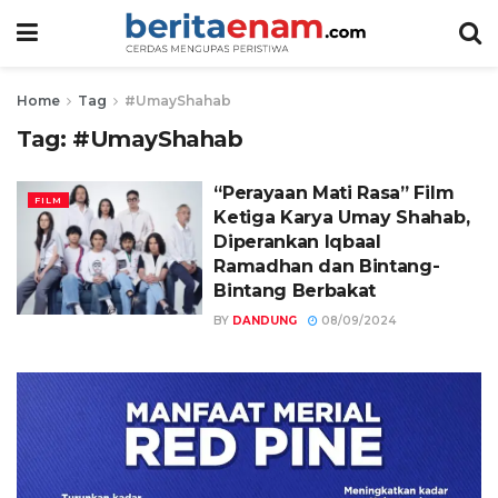
Home
Tag
#UmayShahab
Tag:
#UmayShahab
“Perayaan Mati Rasa” Film
FILM
Ketiga Karya Umay Shahab,
Diperankan Iqbaal
Ramadhan dan Bintang-
Bintang Berbakat
BY
DANDUNG
08/09/2024