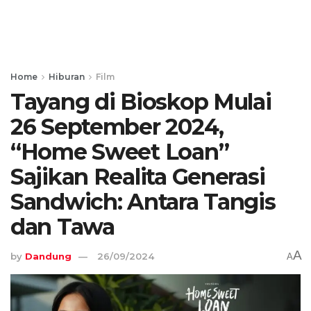
Home
Hiburan
Film
Tayang di Bioskop Mulai
26 September 2024,
“Home Sweet Loan”
Sajikan Realita Generasi
Sandwich: Antara Tangis
dan Tawa
A
by
Dandung
26/09/2024
A