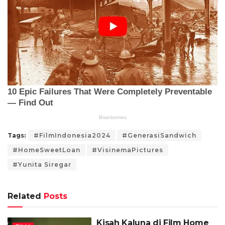
Tags:
#FilmIndonesia2024
#GenerasiSandwich
#HomeSweetLoan
#VisinemaPictures
#Yunita Siregar
Related
Posts
Kisah Kaluna di Film Home