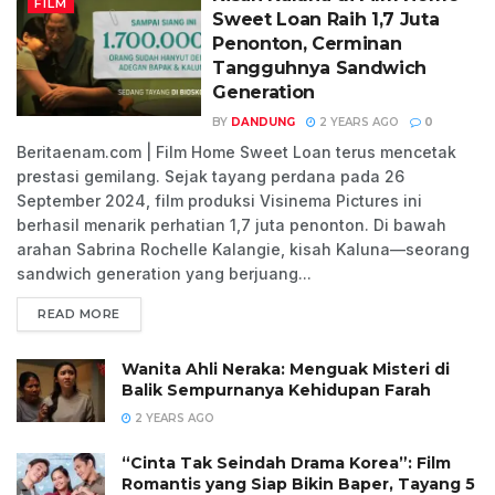
FILM
Sweet Loan Raih 1,7 Juta
Penonton, Cerminan
Tangguhnya Sandwich
Generation
BY
DANDUNG
2 YEARS AGO
0
Beritaenam.com | Film Home Sweet Loan terus mencetak
prestasi gemilang. Sejak tayang perdana pada 26
September 2024, film produksi Visinema Pictures ini
berhasil menarik perhatian 1,7 juta penonton. Di bawah
arahan Sabrina Rochelle Kalangie, kisah Kaluna—seorang
sandwich generation yang berjuang...
READ MORE
Wanita Ahli Neraka: Menguak Misteri di
Balik Sempurnanya Kehidupan Farah
2 YEARS AGO
“Cinta Tak Seindah Drama Korea”: Film
Romantis yang Siap Bikin Baper, Tayang 5