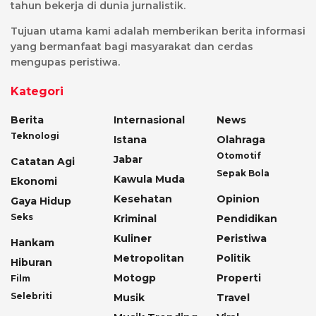
tahun bekerja di dunia jurnalistik.
Tujuan utama kami adalah memberikan berita informasi
yang bermanfaat bagi masyarakat dan cerdas
mengupas peristiwa.
Kategori
Berita
Internasional
News
Teknologi
Istana
Olahraga
Otomotif
Jabar
Catatan Agi
Sepak Bola
Kawula Muda
Ekonomi
Kesehatan
Opinion
Gaya Hidup
Seks
Kriminal
Pendidikan
Kuliner
Peristiwa
Hankam
Metropolitan
Politik
Hiburan
Motogp
Properti
Film
Selebriti
Musik
Travel