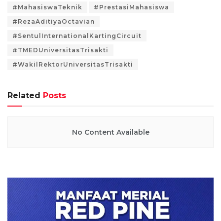
#MahasiswaTeknik
#PrestasiMahasiswa
#RezaAditiyaOctavian
#SentulInternationalKartingCircuit
#TMEDUniversitasTrisakti
#WakilRektorUniversitasTrisakti
Related
Posts
No Content Available