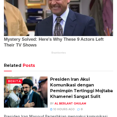
Related
Posts
Presiden Iran Akui
BERITA
Komunikasi dengan
Pemimpin Tertinggi Mojtaba
Khamenei Sangat Sulit
BY
AL BERLANT GHULAM
10 HOURS AGO
0
Presiden Iran Masoud Pezeshkian mengakui komunikasi