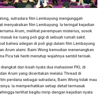
 Wong, sutradara film Lembayung mengunggah
at menyaksikan film Lembayung. Ia teringat kejadian
bernama Arum, melihat perempuan misterius, sosok
a masuk ke ruang poli gigi di sebuah rumah sakit.
but bahwa adegan di poli gigi dalam film Lembayung
 dan Arum alami. Baim Wong kemudian menenangkan
a Pica tak henti menutup wajahnya sambil terisak.
iangkat dari kisah nyata dua mahasiswi PKL di
dan Arum yang diceritakan melalui Thread di
 film perdana sebagai sutradara, Baim Wong tidak mau
inya. Ia memperhatikan setiap detail termasuk
ehingga terlihat begitu mirip dengan kejadian nyata