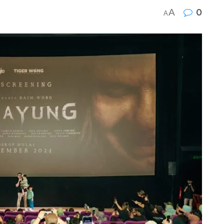
A
0
A