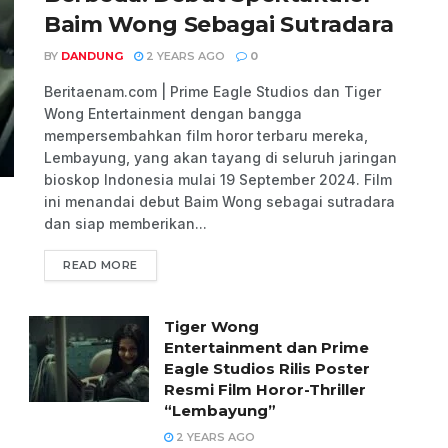
Baim Wong Sebagai Sutradara
BY
DANDUNG
2 YEARS AGO
0
Beritaenam.com | Prime Eagle Studios dan Tiger
Wong Entertainment dengan bangga
mempersembahkan film horor terbaru mereka,
Lembayung, yang akan tayang di seluruh jaringan
bioskop Indonesia mulai 19 September 2024. Film
ini menandai debut Baim Wong sebagai sutradara
dan siap memberikan...
READ MORE
Tiger Wong
Entertainment dan Prime
Eagle Studios Rilis Poster
Resmi Film Horor-Thriller
“Lembayung”
2 YEARS AGO