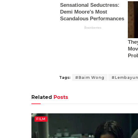
Tags:
#Baim Wong
#Lembayu
Related
Posts
FILM