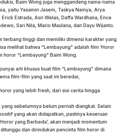
produksi, Baim Wong juga menggandeng nama-nama
esia, yaitu Yasamin Jasem, Taskya Namya, Arya
 Erick Estrada, Asri Welas, Daffa Wardhana, Ence
dewo, Sari Nila, Mario Maulana, dan Dayu Wijanto.
 terbang tinggi dan memiliki dimensi karakter yang
sa melihat bahwa “Lembayung” adalah film ‘Horor
ilm horor “Lembayung” Baim Wong.
mpunyai arti khusus buat film “Lembayung” dimana
ma film-film yang saat ini beredar,
or yang lebih fresh, dari sisi cerita hingga
s yang sebelumnya belum pernah diangkat. Selain
positif yang akan didapatkan, pastinya keseruan
Horor yang Berbeda’, akan menjadi momentum
itunggu dan dirindukan pencinta film horor di