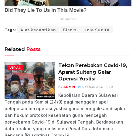
Tags:
Alat kecantikan
Bisnis
Ucie Sucita
Related
Posts
Tekan Perebakan Covid-19,
VIRAL
Aparat Sulteng Gelar
Operasi Yustisi
BY
ADMIN
6 YEARS AGO
0
Kepolisian Daerah Sulawesi
Tengah pada Kamisi (24/9) pagi menggelar apel
pelepasan tim operasi yustisi guna menegakkan disiplin
dan hukum protokol kesehatan guna mencegah
penyebaran Covid-19 di Sulawesi Tengah. Berdasarkan
data terakhir yang dirilis oleh Pusat Data Informasi
Bencana (Pusdatina) Covid-19...