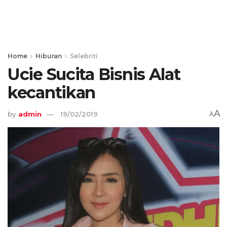
Home
Hiburan
Selebriti
Ucie Sucita Bisnis Alat
kecantikan
A
by
admin
19/02/2019
A