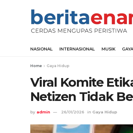
NASIONAL
INTERNASIONAL
MUSIK
GAYA
Home
Gaya Hidup
Viral Komite Eti
Netizen Tidak B
by
admin
26/01/2026
in
Gaya Hidup