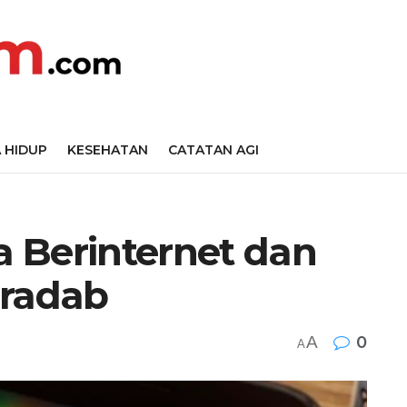
 HIDUP
KESEHATAN
CATATAN AGI
ka Berinternet dan
eradab
A
0
A