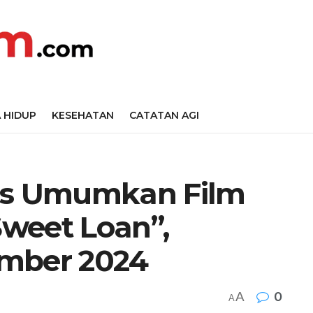
 HIDUP
KESEHATAN
CATATAN AGI
res Umumkan Film
weet Loan”,
ember 2024
A
0
A