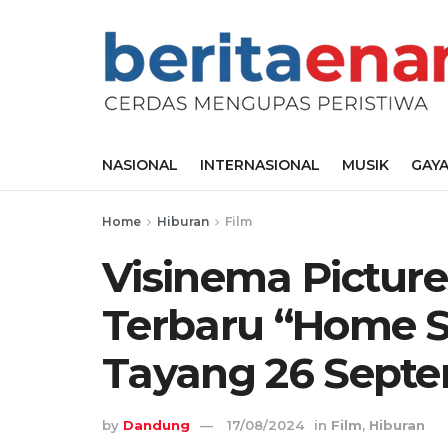
NASIONAL
INTERNASIONAL
MUSIK
GAYA
Home
Hiburan
Film
Visinema Pictu
Terbaru “Home S
Tayang 26 Sept
by
Dandung
17/08/2024
in
Film
,
Hiburan