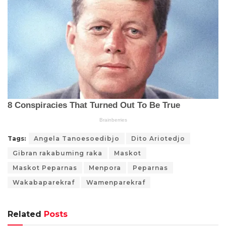
Tags:
Angela Tanoesoedibjo
Dito Ariotedjo
Gibran rakabuming raka
Maskot
Maskot Peparnas
Menpora
Peparnas
Wakabaparekraf
Wamenparekraf
Related
Posts