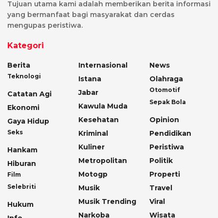
Tujuan utama kami adalah memberikan berita informasi
yang bermanfaat bagi masyarakat dan cerdas
mengupas peristiwa.
Kategori
Berita
Internasional
News
Teknologi
Istana
Olahraga
Otomotif
Jabar
Catatan Agi
Sepak Bola
Kawula Muda
Ekonomi
Kesehatan
Opinion
Gaya Hidup
Seks
Kriminal
Pendidikan
Kuliner
Peristiwa
Hankam
Metropolitan
Politik
Hiburan
Motogp
Properti
Film
Selebriti
Musik
Travel
Musik Trending
Viral
Hukum
Narkoba
Wisata
Info