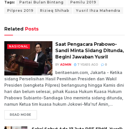
Tags:
Partai Bulan Bintang
Pemilu 2019
Pilpres 2019
Rizieq Shihab
Yusril Ihza Mahendra
Related
Posts
Saat Pengacara Prabowo-
NASIONAL
Sandi Minta Sidang Ditunda,
Begini Jawaban Yusril
BY
ADMIN
7 YEARS AGO
0
beritaenam.com, Jakarta - Ketika
sidang Perselisihan Hasil Pemilihan Presiden dan Wakil
Presiden (sengketa Pilpres) berlangsung hingga Kamis dini
hari dan belum selesai, pihak Kuasa Hukum Kuasa Hukum
Prabowo Subianto-Sandiaga Uno meminta sidang ditunda,
namun Ketua tim kuasa hukum Jokowi-Ma'ruf Amin,...
READ MORE
Saksi Sebut Ada 17 Juta DPT Fiktif, Yusril: