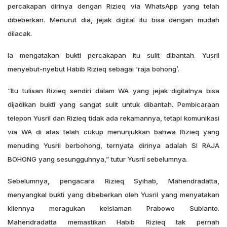
percakapan dirinya dengan Rizieq via WhatsApp yang telah
dibeberkan. Menurut dia, jejak digital itu bisa dengan mudah
dilacak.
Ia mengatakan bukti percakapan itu sulit dibantah. Yusril
menyebut-nyebut Habib Rizieq sebagai ‘raja bohong’.
“Itu tulisan Rizieq sendiri dalam WA yang jejak digitalnya bisa
dijadikan bukti yang sangat sulit untuk dibantah. Pembicaraan
telepon Yusril dan Rizieq tidak ada rekamannya, tetapi komunikasi
via WA di atas telah cukup menunjukkan bahwa Rizieq yang
menuding Yusril berbohong, ternyata dirinya adalah SI RAJA
BOHONG yang sesungguhnya,” tutur Yusril sebelumnya.
Sebelumnya, pengacara Rizieq Syihab, Mahendradatta,
menyangkal bukti yang dibeberkan oleh Yusril yang menyatakan
kliennya meragukan keislaman Prabowo Subianto.
Mahendradatta memastikan Habib Rizieq tak pernah